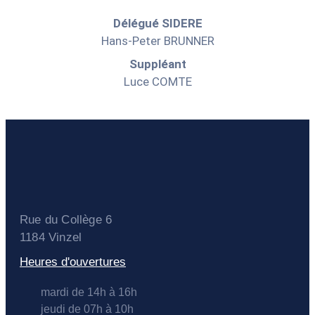
Délégué SIDERE
Hans-Peter BRUNNER
Suppléant
Luce COMTE
Rue du Collège 6
1184 Vinzel
Heures d'ouvertures
mardi de 14h à 16h
jeudi de 07h à 10h